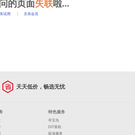
访问的页面
失联
啦...
东试用
京东会员
天天低价，畅选无忧
务
特色服务
策
夺宝岛
护
DIY装机
明
延保服务