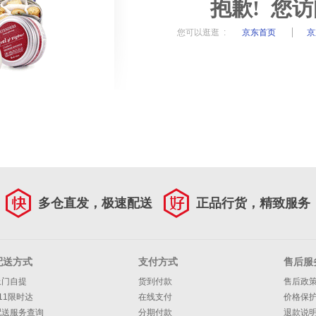
抱歉! 您
您可以逛逛 :
京东首页
京
多仓直发，极速配送
正品行货，精致服务
配送方式
支付方式
售后服
上门自提
货到付款
售后政
11限时达
在线支付
价格保
配送服务查询
分期付款
退款说